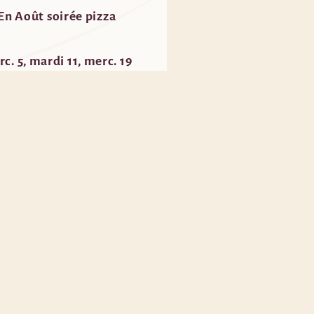
En Août soirée pizza
c. 5, mardi 11, merc. 19
as de Pizza le 26 Août.
La Newsletter des Co'pains