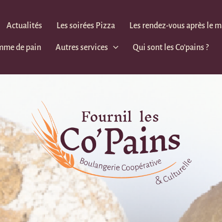
Actualités
Les soirées Pizza
Les rendez-vous après le 
mme de pain
Autres services
Qui sont les Co’pains ?