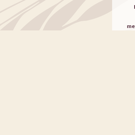
mer
P